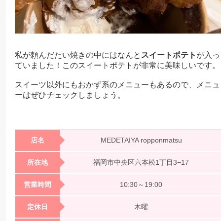
私が頼んだたい焼きの中にはなんと
スイートポテト
が入っ
ていました！このスイートポテトが非常に美味しいです。
スイーツ以外にもおかず系のメニューもあるので、メニュ
ーはぜひチェックしましょう。
店名
MEDETAIYA ropponmatsu
所在地
福岡市中央区六本松1丁目3−17
営業時間
10:30～19:00
定休日
木曜