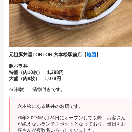
元祖豚丼屋TONTON 六本松駅前店
【
地図
】
豚バラ丼
特盛（肉10枚） 1,298円
大盛（肉8枚） 1,078円
※味噌汁、漬物付きです。
六本松にある豚丼のお店です。
昨年2023年5月24日にオープンして以降、お客さん
が絶えないランチスポットとなっており、当日もお
客さんが複数名いらっしゃいました。