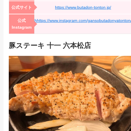
公式サイト
https://www.butadon-tonton.jp/
公式
hhttps://www.instagram.com/gansobutadonyatonton
Instagram
豚ステーキ 十一 六本松店